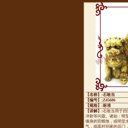
【名称】:石敢当
【编号】:Z45606
【规格】:标准
【讲解】:
石敢当用于挡
冲射等问题。诸如：明
缠身的官帽煞，或明堂
气，或面对别家的后门